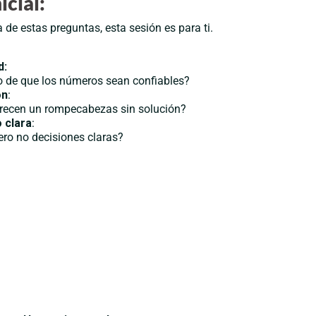
icial:
 de estas preguntas, esta sesión es para ti.
d:
o de que los números sean confiables?
ón
:
arecen un rompecabezas sin solución?
 clara
:
ero no decisiones claras?