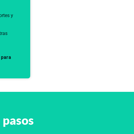
rtes y
tras
 para
3 pasos