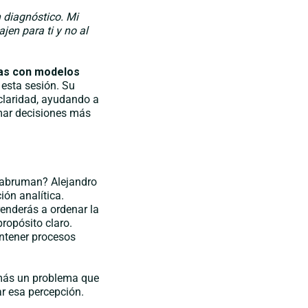
 diagnóstico. Mi
jen para ti y no al
as con modelos
a esta sesión. Su
claridad, ayudando a
mar decisiones más
 abruman? Alejandro
ión analítica.
enderás a ordenar la
ropósito claro.
tener procesos
 más un problema que
r esa percepción.