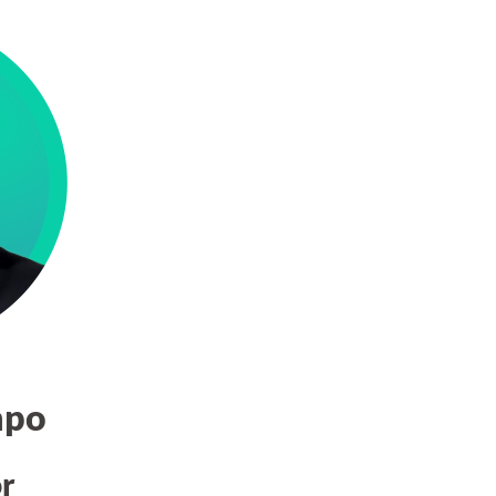
mpo
or