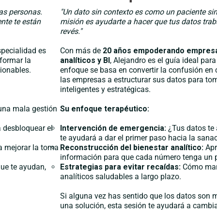
las personas.
"Un dato sin contexto es como un paciente sin
nte te están
misión es ayudarte a hacer que tus datos traba
revés."
specialidad es
Con más de
20 años empoderando empres
sformar la
analíticos y BI
, Alejandro es el guía ideal par
ionables.
enfoque se basa en convertir la confusión en 
las empresas a estructurar sus datos para to
inteligentes y estratégicas.
 una mala gestión
Su enfoque terapéutico:
 desbloquear el
Intervención de emergencia:
¿Tus datos te
te ayudará a dar el primer paso hacia la sanac
a mejorar la toma
Reconstrucción del bienestar analítico:
Apr
información para que cada número tenga un p
que te ayudan,
Estrategias para evitar recaídas:
Cómo man
analíticos saludables a largo plazo.
Si alguna vez has sentido que los datos son
una solución, esta sesión te ayudará a cambia