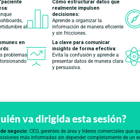
"paciente
Cómo estructurar datos que
esa
:
realmente impulsen
unque
decisiones:
ashboards,
Aprende a organizar la
ertidumbre al
información de manera eficiente
y sin fricciones.
comunes en
La clave para comunicar
ards
:
insights
de forma efectiva
:
los problemas
Evita la confusión y aprende a
storsionando
presentar datos de manera clara
y persuasiva.
uién va dirigida esta sesión?
 de negocio
: CEO, gerentes de área y líderes comerciales que q
ecisiones más informadas sin depender completamente de un e