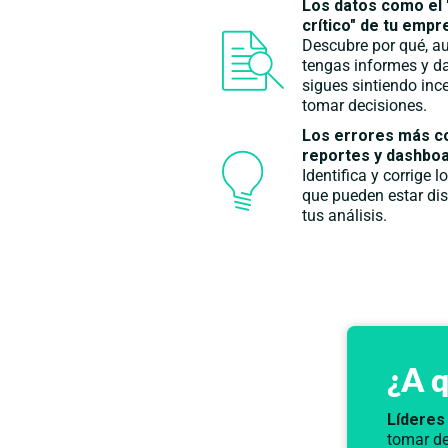
Los datos como el 
crítico" de tu empr
Descubre por qué, a
tengas informes y d
sigues sintiendo inc
tomar decisiones.
Los errores más 
reportes y
dashbo
Identifica y corrige 
que pueden estar di
tus análisis.
¿A q
Líderes
tomar d