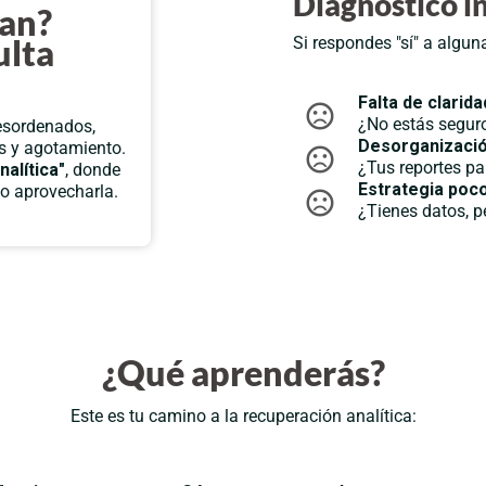
Diagnóstico in
man?
ulta
Si respondes "sí" a alguna
Falta de clarida
¿No estás segur
esordenados,
Desorganizaci
s y agotamiento.
¿Tus reportes p
nalítica"
, donde
Estrategia poco
o aprovecharla.
¿Tienes datos, p
¿Qué aprenderás?
Este es tu camino a la recuperación analítica: