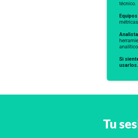
técnico.
Equipos
métricas
Analista
herramie
analítico
Si sien
usarlos…
Tu ses