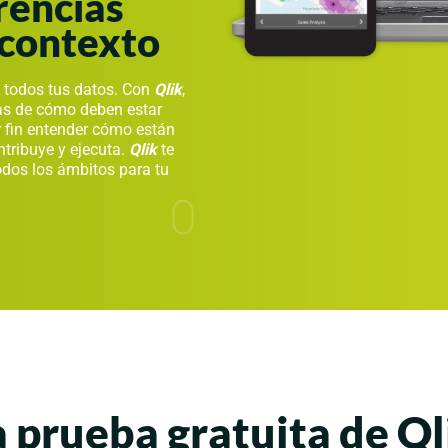
rencias
 contexto
 todos tus datos. Con
Qlik
,
as de cómo deben estar
r fin entender cómo están
ntribuye y ejecuta.
Qlik
te
odos los ámbitos para tu
a prueba gratuita de Q