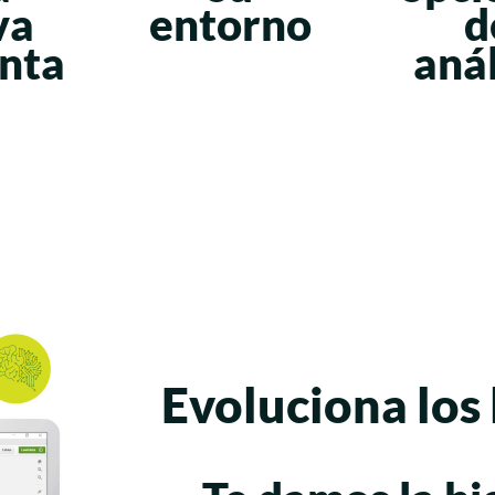
va
entorno
d
nta
anál
Evoluciona los 