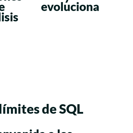
e
evoluciona
isis
límites de SQL