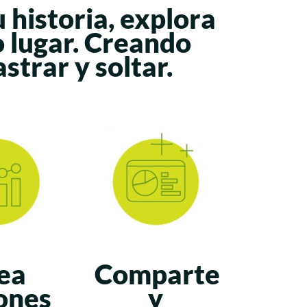
 historia, explora
 lugar.
Creando
strar y soltar.
ea
Comparte
ones
y