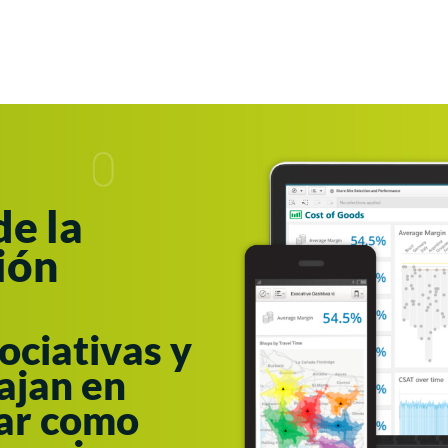
de la
ión
ociativas y
ajan en
dar como