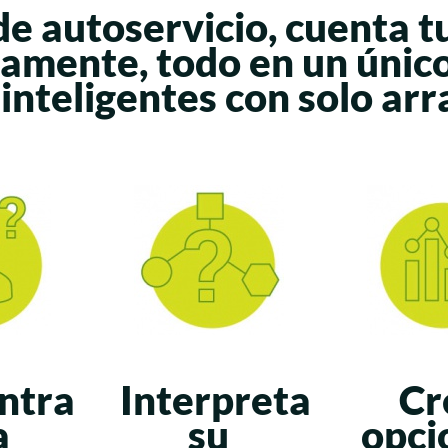
de autoservicio,
cuenta tu
vamente, todo en un único
 inteligentes
con solo arra
ntra
Interpreta
Cr
a
su
opci