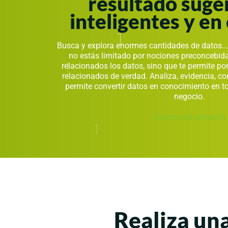
resultado suge
inteligentes y en
Busca y explora enormes cantidades de datos...
no estás limitado por nociones preconcebid
relacionados los datos, sino que te permite po
relacionados de verdad. Analiza, evidencia, co
permite convertir datos en conocimiento en t
negocio.
Quiero una asesoría
Realiza un