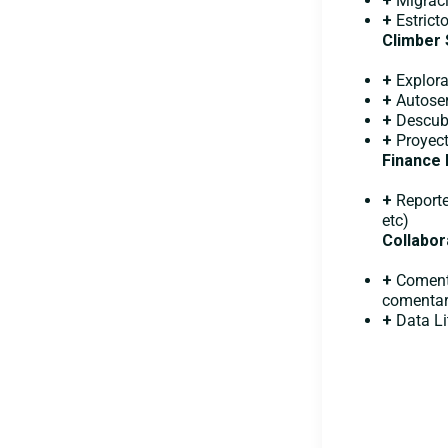
+
Migraci
+
Estricto
Climber
+
Explora
+
Autoser
+
Descubr
+
Proyect
Finance
+
Reporte
etc)
Collabor
+
Comenta
comentar
+
Data Li