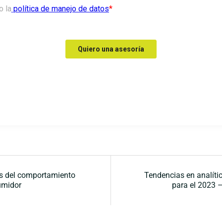
ación
is del comportamiento
Tendencias en analíti
umidor
para el 2023 
das