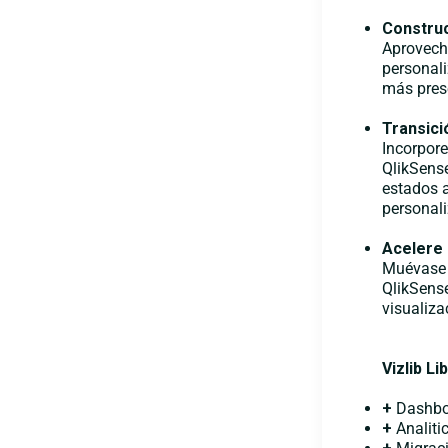
Constru
Aprovech
personali
más pres
Transici
Incorpore
QlikSense
estados a
personal
Acelere 
Muévase 
QlikSens
visualiza
Vizlib
Lib
+
Dashbo
+
Analiti