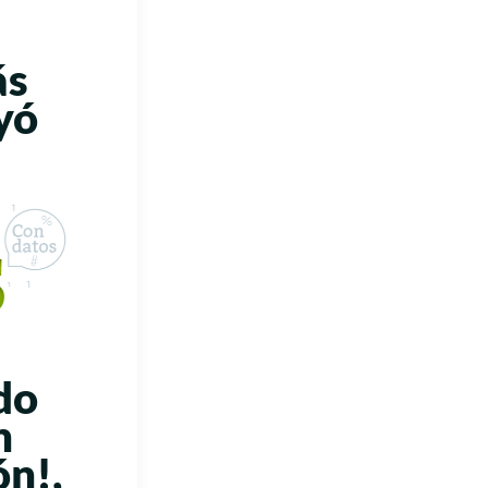
ás
yó
do
n
ón!
,