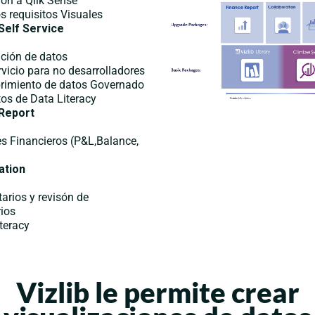
ón a Qlik Sense
s requisitos Visuales
Self
Service
ción de datos
vicio para no desarrolladores
imiento de datos Governado
os de Data Literacy
Report
s Financieros (P&L,Balance,
ation
rios y revisón de
ios
teracy
Vizlib le permite crear