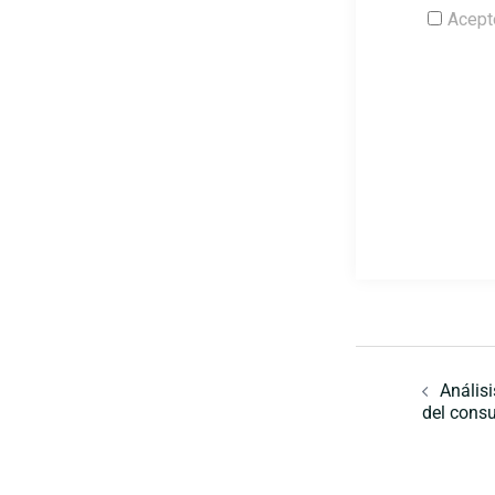
Naveg
de
Anális
del cons
entra