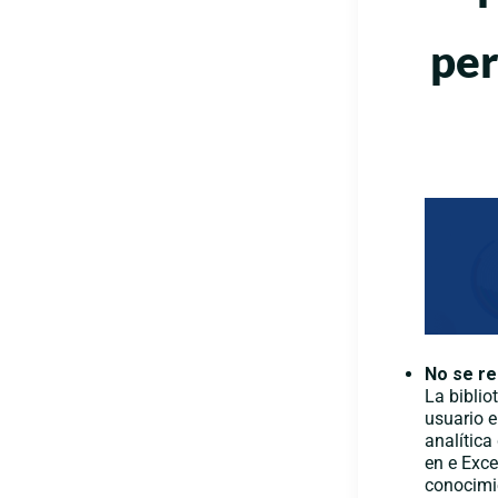
per
No se re
La biblio
usuario e
analítica
en e Exce
conocimi