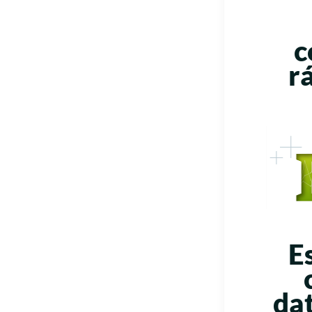
c
r
E
dat