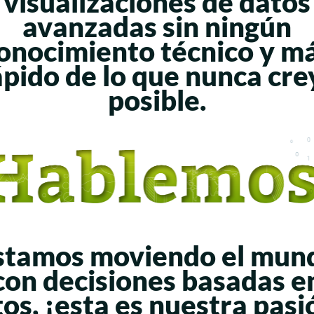
visualizaciones de datos
avanzadas sin ningún
onocimiento técnico y m
ápido de lo que nunca cre
posible.
stamos moviendo el mun
con decisiones basadas e
os,
¡esta es nuestra pasi