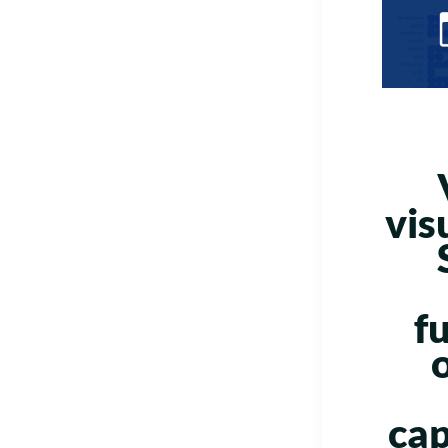
vis
f
cap