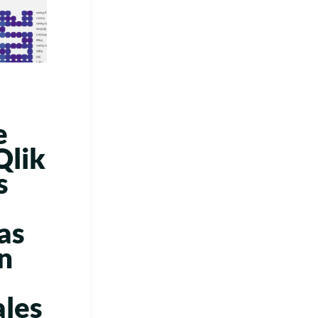
e
Qlik
s
as
n
ales