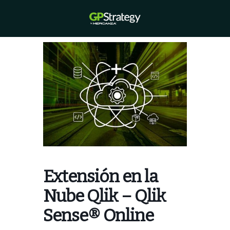
Saltar
al
Alternar
contenido
menú
Extensión en la
Nube Qlik – Qlik
Sense® Online