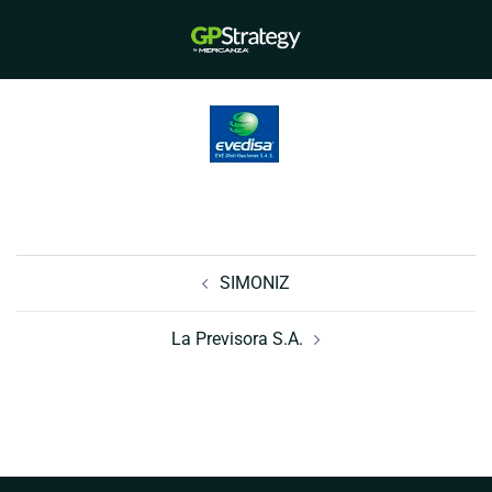
Saltar
al
Alternar
contenido
menú
Navegación
de
SIMONIZ
entradas
La Previsora S.A.