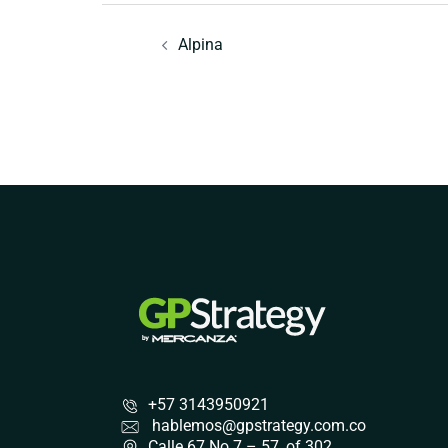
Navegación
de
Alpina
entradas
+57 3143950921
hablemos@gpstrategy.com.co
Calle 67 No 7 – 57, of 302