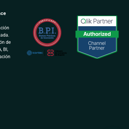
nce
ación
zada.
ión de
, BI,
tación