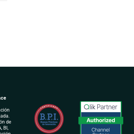
nce
ación
zada.
ión de
, BI,
tación