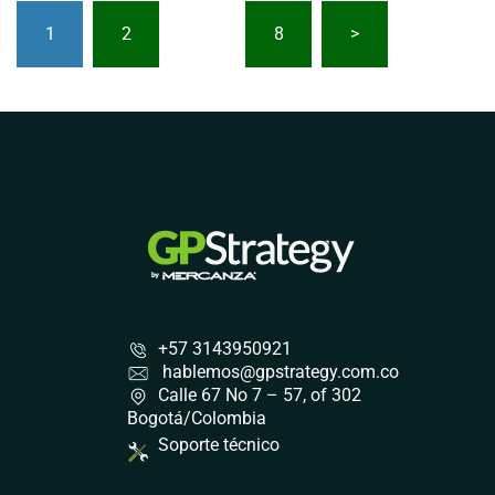
Paginación
de
1
2
…
8
>
entradas
+57 3143950921
hablemos@gpstrategy.com.co
Calle 67 No 7 – 57, of 302
Bogotá/Colombia
Soporte técnico