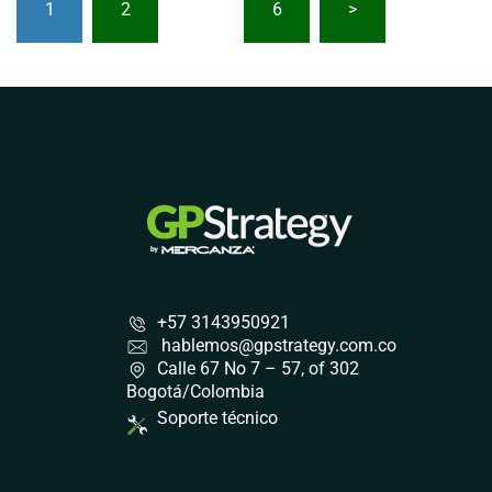
de
1
2
…
6
>
entradas
+57 3143950921
hablemos@gpstrategy.com.co
Calle 67 No 7 – 57, of 302
Bogotá/Colombia
Soporte técnico